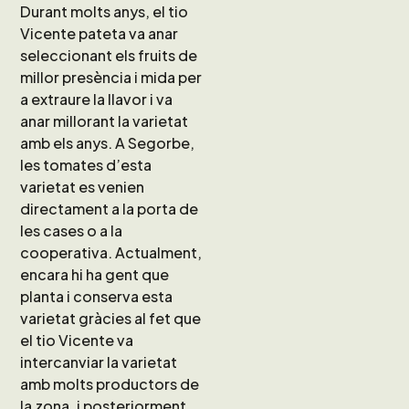
Durant molts anys, el tio
Vicente pateta va anar
seleccionant els fruits de
millor presència i mida per
a extraure la llavor i va
anar millorant la varietat
amb els anys. A Segorbe,
les tomates d’esta
varietat es venien
directament a la porta de
les cases o a la
cooperativa. Actualment,
encara hi ha gent que
planta i conserva esta
varietat gràcies al fet que
el tio Vicente va
intercanviar la varietat
amb molts productors de
la zona, i posteriorment