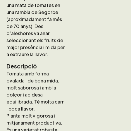
una mata de tomates en
una rambla de Segorbe
(aproximadament fa més
de 70 anys). Des
d’aleshores va anar
seleccionant els fruits de
major presència i mida per
a extraure la llavor.
Descripció
Tomata amb forma
ovalada i de bona mida,
molt saborosa i amb la
dolçor i acidesa
equilibrada. Té molta carn
i poca llavor.
Planta molt vigorosa i
mitjanament productiva.
És una varietat robusta,