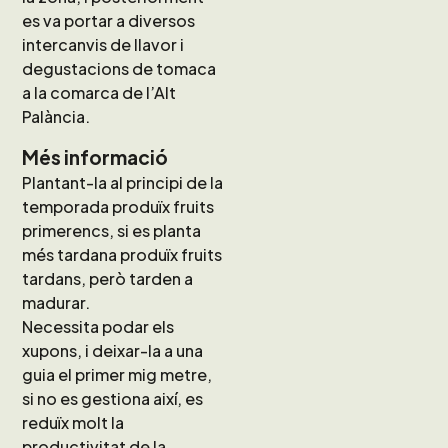
es va portar a diversos
intercanvis de llavor i
degustacions de tomaca
a la comarca de l’Alt
Palància.
Més informació
Plantant-la al principi de la
temporada produïx fruits
primerencs, si es planta
més tardana produïx fruits
tardans, però tarden a
madurar.
Necessita podar els
xupons, i deixar-la a una
guia el primer mig metre,
si no es gestiona així, es
reduïx molt la
productivitat de la