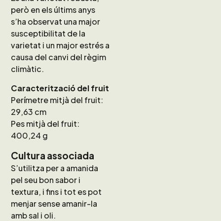
però en els últims anys
s’ha observat una major
susceptibilitat de la
varietat i un major estrés a
causa del canvi del règim
climàtic.
Caracterització del fruit
Perímetre mitjà del fruit:
29,63 cm
Pes mitjà del fruit:
400,24 g
Cultura associada
S’utilitza per a amanida
pel seu bon sabor i
textura, i fins i tot es pot
menjar sense amanir-la
amb sal i oli.