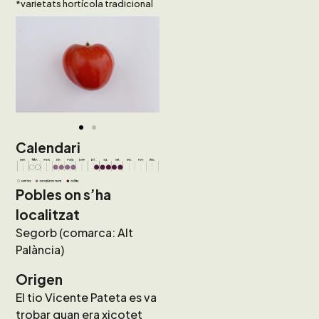
*varietats hortícola tradicional
Calendari
Pobles on s’ha
localitzat
Segorb (comarca: Alt
Palància)
Origen
El tio Vicente Pateta es va
trobar quan era xicotet