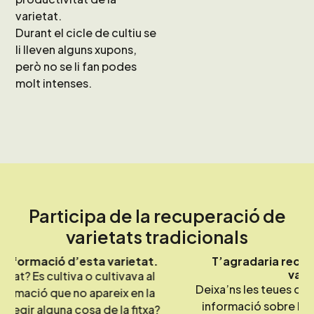
varietat.
Durant el cicle de cultiu se
li lleven alguns xupons,
però no se li fan podes
molt intenses.
Participa de la recuperació de
varietats tradicionals
.
T’agradaria recuperar i cultivar estes
varietats?
l
Deixa’ns les teues dades de contacte i rebràs
a
informació sobre les diferents accions que
a?