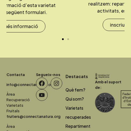
realitzem: repartiments, tallers, cursos,
activitats, esdeveniments, etc.
inscriu-te i participa
Contacta
Segueix-nos
Destacats
Amb el suport
info@connectanatura.org
de:
Què fem?
Àrea
Qui som?
Recuperació
Varietats
Varietats
Fruitals
fruiters@connectanatura.org
recuperades
Repartiment
Àrea