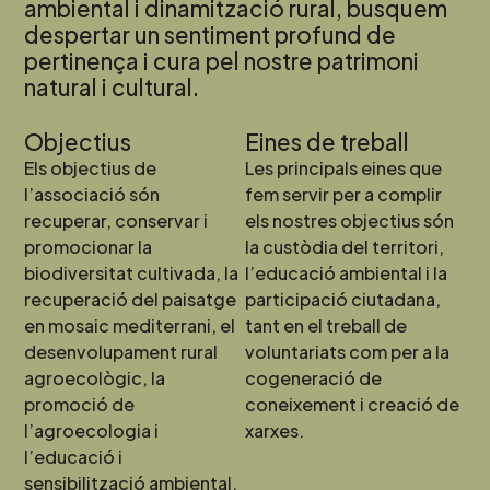
ambiental i dinamització rural, busquem
despertar un sentiment profund de
pertinença i cura pel nostre patrimoni
natural i cultural.
Objectius
Eines de treball
Els objectius de
Les principals eines que
l’associació són
fem servir per a complir
recuperar, conservar i
els nostres objectius són
promocionar la
la custòdia del territori,
biodiversitat cultivada, la
l’educació ambiental i la
recuperació del paisatge
participació ciutadana,
en mosaic mediterrani, el
tant en el treball de
desenvolupament rural
voluntariats com per a la
agroecològic, la
cogeneració de
promoció de
coneixement i creació de
l’agroecologia i
xarxes.
l’educació i
sensibilització ambiental.